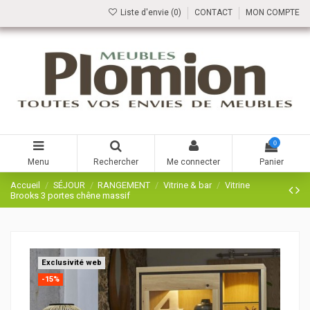
Liste d'envie (
0
)
CONTACT
MON COMPTE
0
Menu
Rechercher
Me connecter
Panier
Accueil
SÉJOUR
RANGEMENT
Vitrine & bar
Vitrine
Brooks 3 portes chêne massif
Exclusivité web
-15%