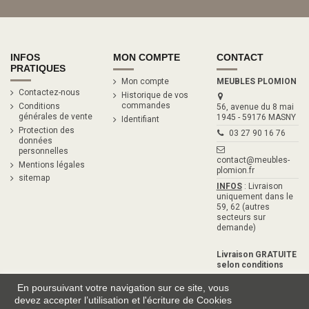
INFOS
MON COMPTE
CONTACT
PRATIQUES
Mon compte
MEUBLES PLOMION
Contactez-nous
Historique de vos
commandes
Conditions
56, avenue du 8 mai
générales de vente
1945 - 59176 MASNY
Identifiant
Protection des
03 27 90 16 76
données
personnelles
contact@meubles-
Mentions légales
plomion.fr
sitemap
INFOS
: Livraison
uniquement dans le
59, 62 (autres
secteurs sur
demande)
Livraison GRATUITE
selon conditions
En poursuivant votre navigation sur ce site, vous
devez accepter l’utilisation et l'écriture de Cookies