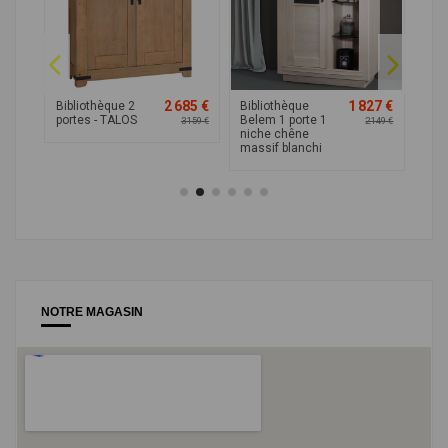
60 €
2 685 €
1 827 €
Bibliothèque 2
Bibliothèque
Bibl
portes - TALOS
Belem 1 porte 1
fer
2 659 €
3 159 €
2 149 €
niche chêne
chê
massif blanchi
NOTRE MAGASIN