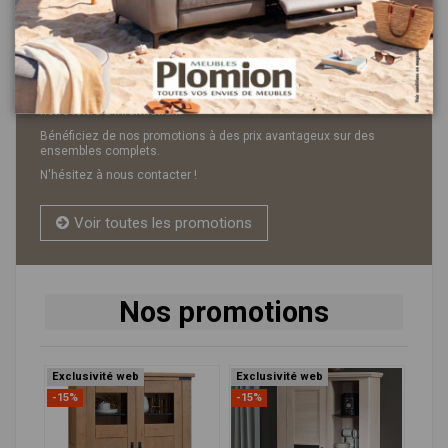
Offres commerciales
Profitez chaque mois de nos promotions en vous inscrivant sur
notre lettre d'information.
Bénéficiez de nos promotions à des prix avantageux sur des
ensembles complets.
N'hésitez à nous contacter !
Voir toutes les promotions
Nos promotions
Exclusivité web
Exclusivité web
-15%
-15%
-15%