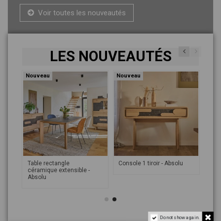
Voir toutes les nouveautés
LES NOUVEAUTÉS
Nouveau
Nouveau
ble
Table rectangle
Console 1 tiroir - Absolu
céramique extensible -
Absolu
Do not show again.