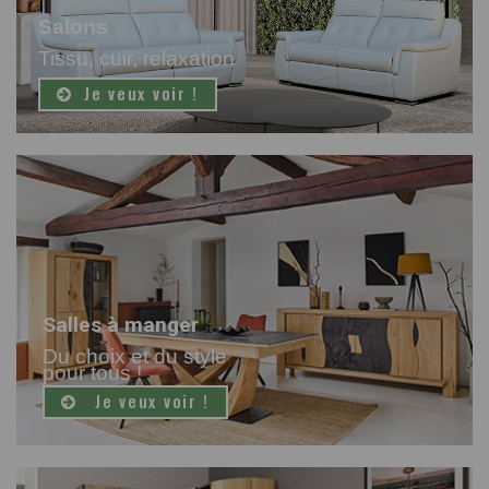
Salons
Tissu, cuir, relaxation
Je veux voir !
Salles à manger
Du choix et du style
pour tous !
Je veux voir !