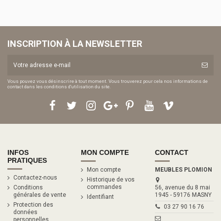
INSCRIPTION À LA NEWSLETTER
Vous pouvez vous désinscrire à tout moment. Vous trouverez pour cela nos informations de
contact dans les conditions d'utilisation du site.
INFOS
MON COMPTE
CONTACT
PRATIQUES
Mon compte
MEUBLES PLOMION
Contactez-nous
Historique de vos
commandes
Conditions
56, avenue du 8 mai
générales de vente
1945 - 59176 MASNY
Identifiant
Protection des
03 27 90 16 76
données
personnelles