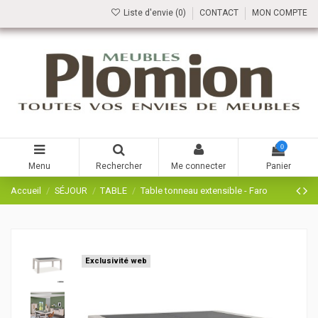
Liste d'envie (
0
)
CONTACT
MON COMPTE
0
Menu
Rechercher
Me connecter
Panier
Accueil
SÉJOUR
TABLE
Table tonneau extensible - Faro
Exclusivité web