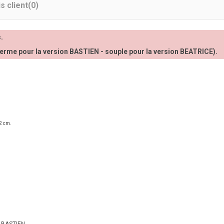
s client
(0)
.
ferme pour la version BASTIEN - souple pour la version BEATRICE).
2 cm.
 BASTIEN.