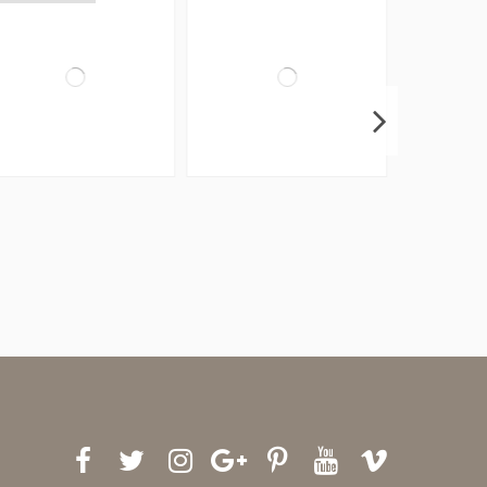
5%
-20%
-25%