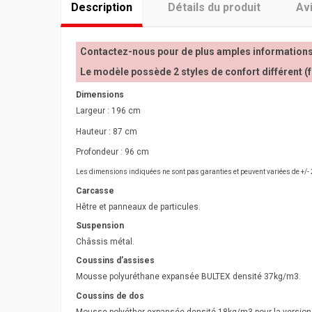
Description
Détails du produit
Avi
Contactez-nous pour de plus amples informations
Le modèle possède 2 styles de confort différent (
Dimensions
Largeur : 196 cm
Hauteur : 87 cm
Profondeur : 96 cm
Les dimensions indiquées ne sont pas garanties et peuvent variées de +/- 
Carcasse
Hêtre et panneaux de particules.
Suspension
Châssis métal.
Coussins d’assises
Mousse polyuréthane expansée BULTEX densité 37kg/m3.
Coussins de dos
Mousse polyéther expansée densité 18kg/m3 pour la version