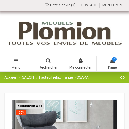
Liste d'envie (
0
)
CONTACT
MON COMPTE
0
Menu
Rechercher
Me connecter
Panier
Accueil
SALON
Fauteuil relax manuel - OSAKA
Exclusivité web
-20%