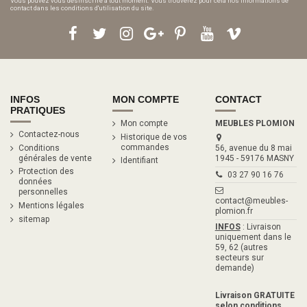
Vous pouvez vous désinscrire à tout moment. Vous trouverez pour cela nos informations de
contact dans les conditions d'utilisation du site.
INFOS
MON COMPTE
CONTACT
PRATIQUES
Mon compte
MEUBLES PLOMION
Contactez-nous
Historique de vos
commandes
Conditions
56, avenue du 8 mai
générales de vente
1945 - 59176 MASNY
Identifiant
Protection des
03 27 90 16 76
données
personnelles
contact@meubles-
Mentions légales
plomion.fr
sitemap
INFOS
: Livraison
uniquement dans le
59, 62 (autres
secteurs sur
demande)
Livraison GRATUITE
selon conditions