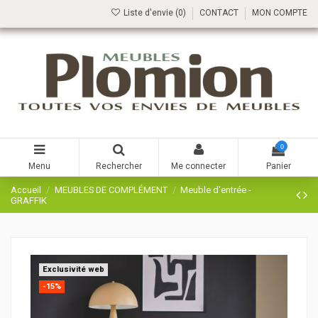
Liste d'envie (
0
)
CONTACT
MON COMPTE
0
Menu
Rechercher
Me connecter
Panier
Accueil
MEUBLES DE COMPLÉMENT
Meuble d'entrée -
GRAFFIK
Exclusivité web
-15%